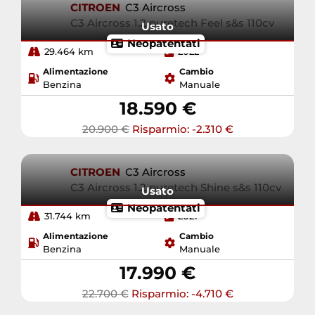
CITROEN
C3 Aircross
C3 Aircross 1.2 puretech Feel s&s 110cv
Usato
Neopatentati
29.464 km
2022
Alimentazione
Cambio
Benzina
Manuale
18.590 €
20.900 €
Risparmio: -2.310 €
CITROEN
C3 Aircross
C3 Aircross 1.2 puretech Shine s&s 110cv
Usato
Neopatentati
31.744 km
2021
Alimentazione
Cambio
Benzina
Manuale
17.990 €
22.700 €
Risparmio: -4.710 €