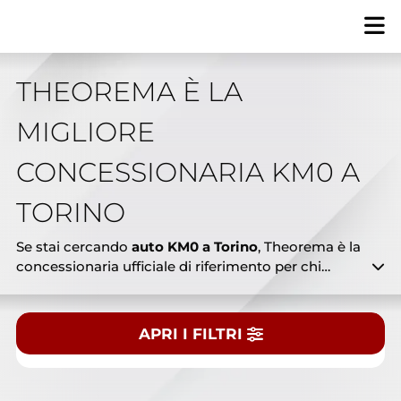
THEOREMA È LA
MIGLIORE
Tipologia
CONCESSIONARIA KM0 A
Tutto
Nuovo
Usato
KM0
TORINO
Marca
Se stai cercando
auto KM0 a Torino
, Theorema è la
concessionaria ufficiale di riferimento per chi
desidera risparmiare senza rinunciare alla qualità.
Presso le nostre sedi trovi un’ampia gamma di
Modello
auto km0 multimarca, immatricolate da poco, con
APRI I FILTRI
pochissimi chilometri e ancora coperte da
garanzia ufficiale. Dalle citycar compatte ai SUV
CERCA NEL NOSTRO PARCO AUTO
spaziosi, dalle berline eleganti ai veicoli