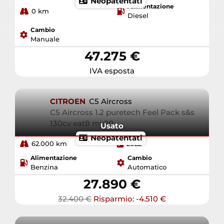
Neopatentati
Alimentazione
0 km
Diesel
Cambio
Manuale
47.275 €
IVA esposta
CITROEN
C5 Aircross
C5 Aircross 1.2 puretech Feel Pack s&s
130cv eat8 my20
Usato
Neopatentati
62.000 km
2022
Alimentazione
Cambio
Benzina
Automatico
27.890 €
32.400 €
Risparmio: -4.510 €