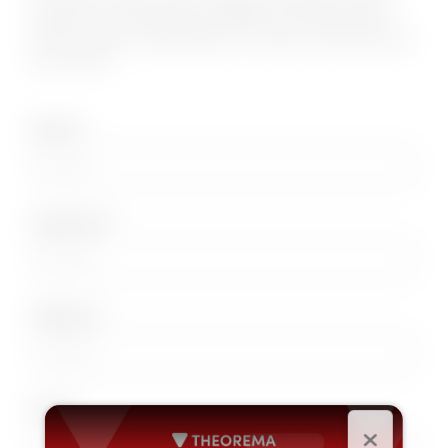
presso la nostra sede di Theorema Torino BYD. Il
nostro team ti risponderà con tutte le informazioni
che cerchi!
Nome*
Cognome*
Telefono*
Email