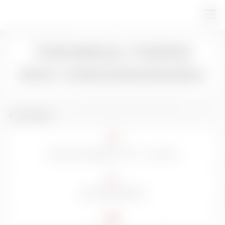
THEOREMA TORINO
BYD: CONCESSIONARIA
Contatti
Corso Rosselli, 175 – Torino
011 1978 5070