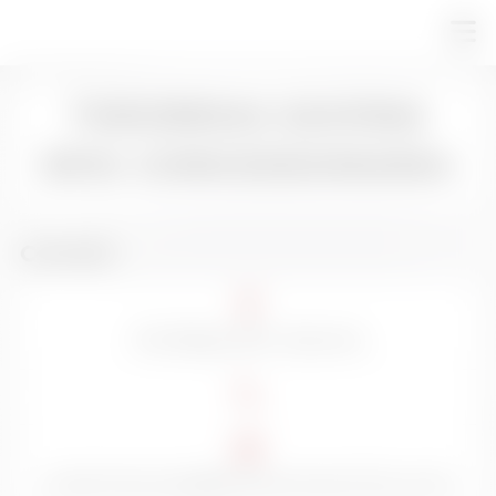
THEOREMA SAVONA
BYD: CONCESSIONARIA
Contatti
Via Braja 20r, Savona
customercare@theoremaonline.com