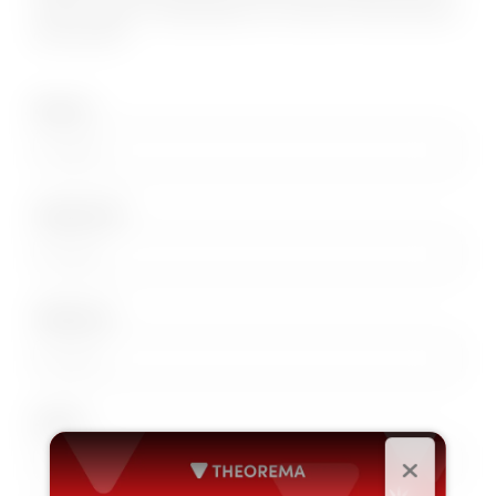
nostro team ti risponderà con tutte le informazioni
che cerchi!
Nome*
Cognome*
Telefono*
Email