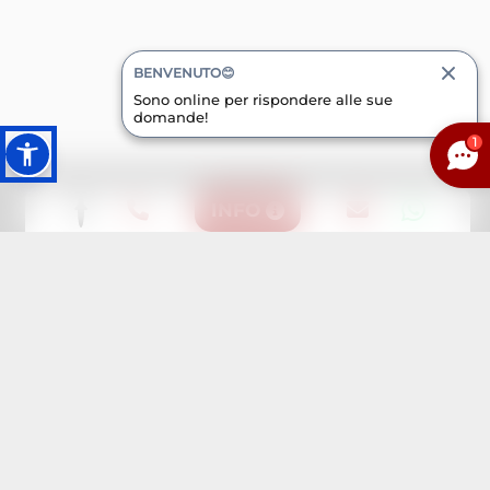
BENVENUTO😊
Sono online per rispondere alle sue
domande!
1
INFO
SCOPRI LE