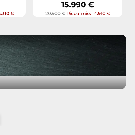
15.990 €
5.310 €
20.900 €
Risparmio: -4.910 €