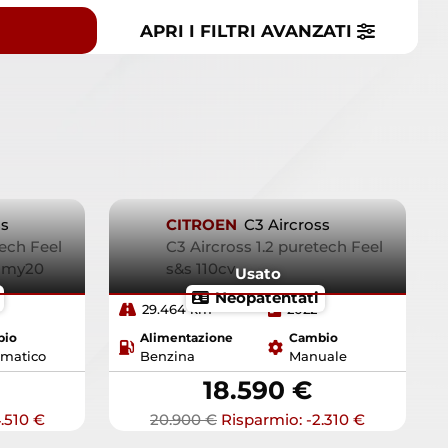
APRI I FILTRI
AVANZATI
ss
CITROEN
C3 Aircross
tech Feel
C3 Aircross 1.2 puretech Feel
8 my20
s&s 110cv
Usato
Neopatentati
29.464 km
2022
bio
Alimentazione
Cambio
matico
Benzina
Manuale
18.590 €
.510 €
20.900 €
Risparmio: -2.310 €