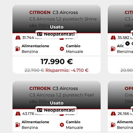
CITROEN
C3 Aircross
CI
C3 Aircross 1.2 puretech Shine
C3 
s&s 110cv
s&s
Usato
Neopatentati
31.744 km
2021
35.582 
Alimentazione
Cambio
Aliment
Benzina
Manuale
Benzin
17.990 €
22.700 €
Risparmio: -4.710 €
20.90
CITROEN
C3 Aircross
OP
C3 Aircross 1.2 puretech Feel
Gra
s&s 110cv
130
Usato
Neopatentati
43.176 km
2022
26.166 
Alimentazione
Cambio
Aliment
Benzina
Manuale
Benzin