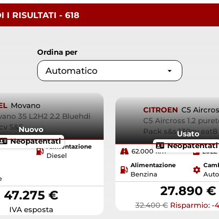
I I
RISULTATI
- 618
Ordina per
EL
Movano
CITROEN
C5 Aircro
ano 35 L2H2 2.2 Bluehdi
C5 Aircross 1.2 pure
cv S&S
Nuovo
Pack s&s 130cv eat
Usato
Neopatentati
Neopatentati
Alimentazione
62.000 km
2022
Diesel
Alimentazione
Cam
Benzina
Auto
e
27.890 €
47.275 €
32.400 €
Risparmio: -4
IVA esposta