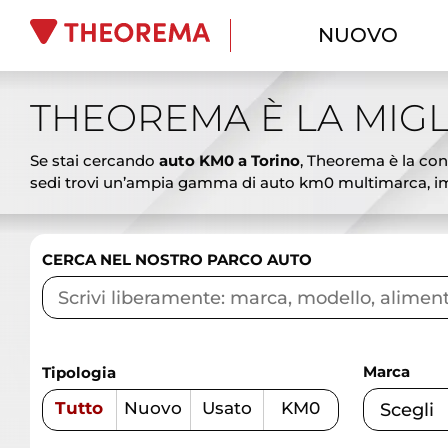
NUOVO
THEOREMA È LA MIGL
Se stai cercando
auto KM0 a Torino
, Theorema è la conc
sedi trovi un’ampia gamma di auto km0 multimarca, imm
ai SUV spaziosi, dalle berline eleganti ai veicoli commer
vantaggiosi. Le auto km0 Theorema rappresentano l’alterna
promozioni aggiornate, finanziamenti personalizzati, lea
CERCA NEL NOSTRO PARCO AUTO
garantire affidabilità e sicurezza. Vieni a scoprire le mi
competenza.
Marca
Tipologia
Tutto
Nuovo
Usato
KM0