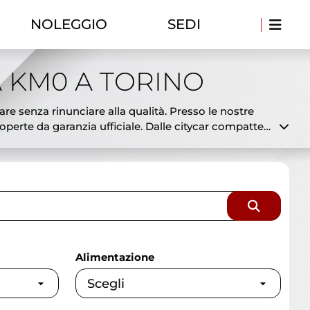
NOLEGGIO
SEDI
 KM0 A TORINO
are senza rinunciare alla qualità. Presso le nostre
erte da garanzia ufficiale. Dalle citycar compatte
 già disponibili in pronta consegna a prezzi
to disponibili e a costi ridotti. Offriamo
 selezionata e controllata dai nostri tecnici per
sionaria ufficiale con esperienza, serietà e
Alimentazione