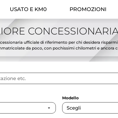
USATO E KM0
PROMOZIONI
IORE CONCESSIONARIA
essionaria ufficiale di riferimento per chi desidera risparmi
atricolate da poco, con pochissimi chilometri e ancora cop
ciali, l’offerta Theorema ti permette di scegliere tra modelli
tiva ideale tra il nuovo e l’usato: veicoli pari al nuovo, subi
sing e possibilità di permuta del tuo usato. Ogni auto km0 è
gliori offerte auto km0 a Torino e affidati a Theorema, conces
Modello