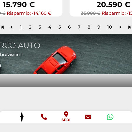
15.790 €
20.590 €
0 €
Risparmio: -14.160 €
35.900 €
Risparmio: -1
1
2
3
4
5
6
7
8
9
10
ARCO AUTO
 brevissimi
SEDI