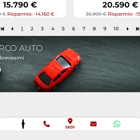
15.790 €
20.590 €
0 €
Risparmio: -14.160 €
35.900 €
Risparmio: -1
1
2
3
4
5
6
7
8
9
10
ARCO AUTO
 brevissimi
SEDI