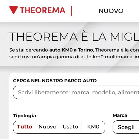
NUOVO
THEOREMA È LA MIGL
Se stai cercando
auto KM0 a Torino
, Theorema è la conc
sedi trovi un’ampia gamma di auto km0 multimarca, imm
ai SUV spaziosi, dalle berline eleganti ai veicoli commer
vantaggiosi. Le auto km0 Theorema rappresentano l’alterna
promozioni aggiornate, finanziamenti personalizzati, lea
CERCA NEL NOSTRO PARCO AUTO
garantire affidabilità e sicurezza. Vieni a scoprire le mi
competenza.
Marca
Tipologia
Tutto
Nuovo
Usato
KM0