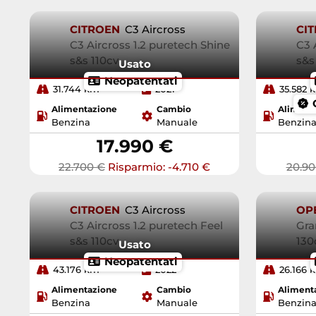
CITROEN
C3 Aircross
CI
C3 Aircross 1.2 puretech Shine
C3 
s&s 110cv
s&s
Usato
Neopatentati
31.744 km
2021
35.582 
Alimentazione
Cambio
Aliment
Benzina
Manuale
Benzin
17.990 €
22.700 €
Risparmio: -4.710 €
20.90
CITROEN
C3 Aircross
OP
C3 Aircross 1.2 puretech Feel
Gra
s&s 110cv
130
Usato
Neopatentati
43.176 km
2022
26.166 
Alimentazione
Cambio
Aliment
Benzina
Manuale
Benzin