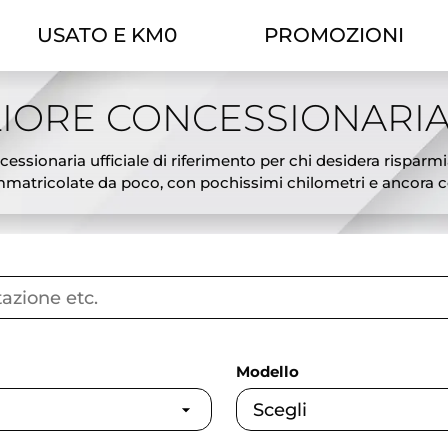
USATO E KM0
PROMOZIONI
IORE CONCESSIONARIA
essionaria ufficiale di riferimento per chi desidera risparmi
atricolate da poco, con pochissimi chilometri e ancora cop
ciali, l’offerta Theorema ti permette di scegliere tra modelli
tiva ideale tra il nuovo e l’usato: veicoli pari al nuovo, subi
sing e possibilità di permuta del tuo usato. Ogni auto km0 è
gliori offerte auto km0 a Torino e affidati a Theorema, conces
Modello