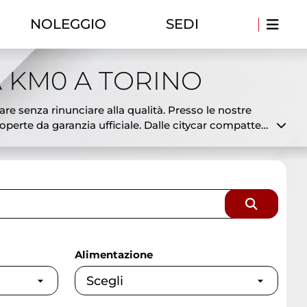
NOLEGGIO
SEDI
 KM0 A TORINO
are senza rinunciare alla qualità. Presso le nostre
erte da garanzia ufficiale. Dalle citycar compatte
 già disponibili in pronta consegna a prezzi
to disponibili e a costi ridotti. Offriamo
 selezionata e controllata dai nostri tecnici per
sionaria ufficiale con esperienza, serietà e
Alimentazione