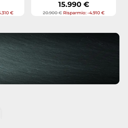
15.990 €
5.310 €
20.900 €
Risparmio: -4.910 €