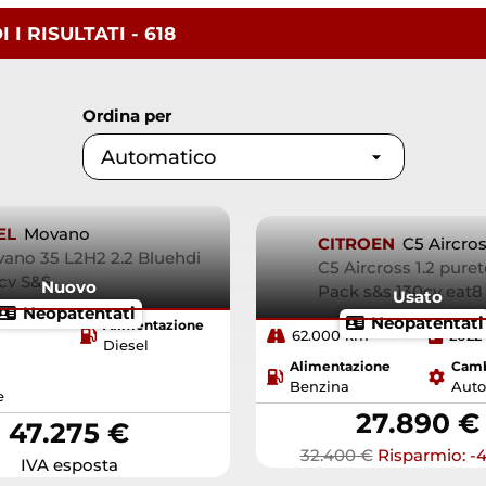
I I
RISULTATI
- 618
Ordina per
EL
Movano
CITROEN
C5 Aircro
ano 35 L2H2 2.2 Bluehdi
C5 Aircross 1.2 pure
cv S&S
Nuovo
Pack s&s 130cv eat
Usato
Neopatentati
Neopatentati
Alimentazione
62.000 km
2022
Diesel
Alimentazione
Cam
Benzina
Auto
e
27.890 €
47.275 €
32.400 €
Risparmio: -4
IVA esposta