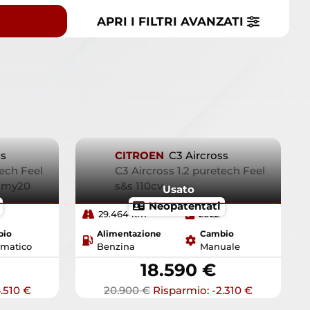
APRI I FILTRI
AVANZATI
ss
CITROEN
C3 Aircross
tech Feel
C3 Aircross 1.2 puretech Feel
8 my20
s&s 110cv
Usato
Neopatentati
29.464 km
2022
bio
Alimentazione
Cambio
matico
Benzina
Manuale
18.590 €
.510 €
20.900 €
Risparmio: -2.310 €