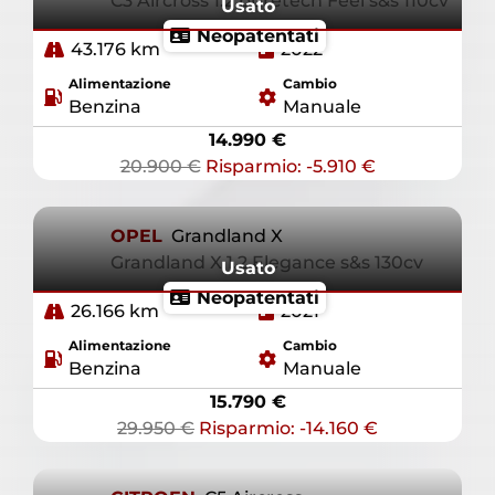
C3 Aircross 1.2 puretech Feel s&s 110cv
Usato
Neopatentati
43.176 km
2022
Alimentazione
Cambio
Benzina
Manuale
14.990 €
20.900 €
Risparmio: -5.910 €
OPEL
Grandland X
Grandland X 1.2 Elegance s&s 130cv
Usato
Neopatentati
26.166 km
2021
Alimentazione
Cambio
Benzina
Manuale
15.790 €
29.950 €
Risparmio: -14.160 €