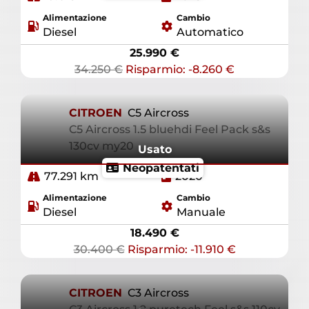
Alimentazione
Cambio
Diesel
Automatico
25.990 €
34.250 €
Risparmio: -8.260 €
CITROEN
C5 Aircross
C5 Aircross 1.5 bluehdi Feel Pack s&s
130cv my20
Usato
Neopatentati
77.291 km
2020
Alimentazione
Cambio
Diesel
Manuale
18.490 €
30.400 €
Risparmio: -11.910 €
CITROEN
C3 Aircross