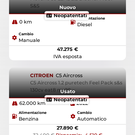
S&S
Nuovo
Neopatentati
Alimentazione
0 km
Diesel
Cambio
Manuale
47.275 €
IVA esposta
CITROEN
C5 Aircross
C5 Aircross 1.2 puretech Feel Pack s&s
130cv eat8 my20
Usato
Neopatentati
62.000 km
2022
Alimentazione
Cambio
Benzina
Automatico
27.890 €