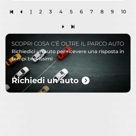
1
2
3
4
5
6
7
8
9
10
SCOPRI COSA C'È OLTRE IL PARCO AUTO
Richiedici un'auto per ricevere una risposta in
tempi brevissimi
Richiedi un'auto