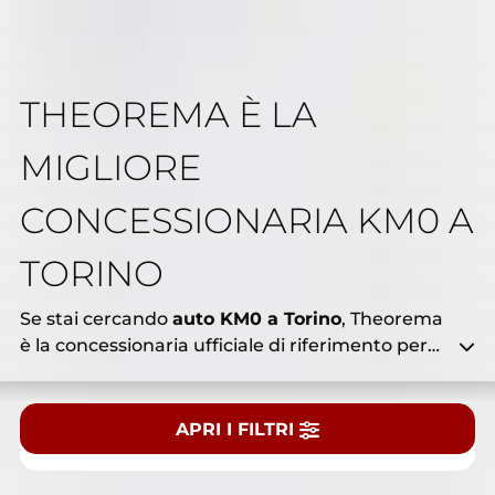
THEOREMA È LA
MIGLIORE
Tipologia
CONCESSIONARIA KM0 A
Tutto
Nuovo
Usato
KM0
TORINO
Marca
Se stai cercando
auto KM0 a Torino
, Theorema
è la concessionaria ufficiale di riferimento per
chi desidera risparmiare senza rinunciare alla
qualità. Presso le nostre sedi trovi un’ampia
Modello
gamma di auto km0 multimarca,
APRI I FILTRI
immatricolate da poco, con pochissimi
chilometri e ancora coperte da garanzia
CERCA NEL NOSTRO PARCO AUTO