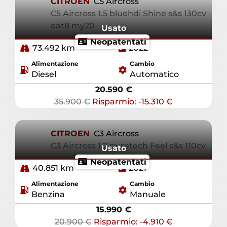
CITROEN
C5 Aircross
C5 Aircross 1.5 bluehdi Shine s&s 130cv
eat8 my20
Usato
Neopatentati
73.492 km
2022
Alimentazione
Cambio
Diesel
Automatico
20.590 €
35.900 €
Risparmio: -15.310 €
CITROEN
C3 Aircross
C3 Aircross 1.2 puretech Feel s&s 110cv
Usato
Neopatentati
40.851 km
2021
Alimentazione
Cambio
Benzina
Manuale
15.990 €
20.900 €
Risparmio: -4.910 €