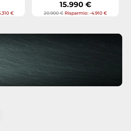
15.990 €
5.310 €
20.900 €
Risparmio: -4.910 €