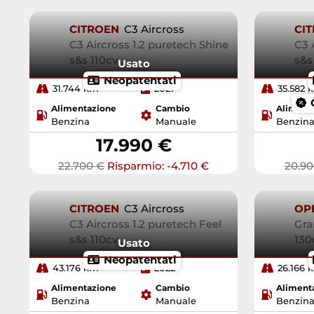
CITROEN
C3 Aircross
CI
C3 Aircross 1.2 puretech Shine
C3 
s&s 110cv
s&s
Usato
Neopatentati
31.744 km
2021
35.582 
Alimentazione
Cambio
Aliment
Benzina
Manuale
Benzin
17.990 €
22.700 €
Risparmio: -4.710 €
20.90
CITROEN
C3 Aircross
OP
C3 Aircross 1.2 puretech Feel
Gra
s&s 110cv
130
Usato
Neopatentati
43.176 km
2022
26.166 
Alimentazione
Cambio
Aliment
Benzina
Manuale
Benzin