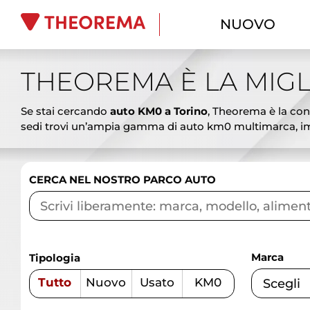
NUOVO
THEOREMA È LA MIGL
Se stai cercando
auto KM0 a Torino
, Theorema è la conc
sedi trovi un’ampia gamma di auto km0 multimarca, imm
ai SUV spaziosi, dalle berline eleganti ai veicoli commer
vantaggiosi. Le auto km0 Theorema rappresentano l’alterna
promozioni aggiornate, finanziamenti personalizzati, lea
CERCA NEL NOSTRO PARCO AUTO
garantire affidabilità e sicurezza. Vieni a scoprire le mi
competenza.
Marca
Tipologia
Tutto
Nuovo
Usato
KM0