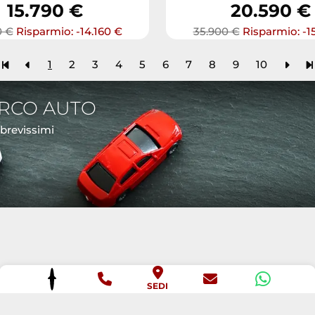
15.790 €
20.590 €
0 €
Risparmio: -14.160 €
35.900 €
Risparmio: -1
1
2
3
4
5
6
7
8
9
10
ARCO AUTO
 brevissimi
SEDI