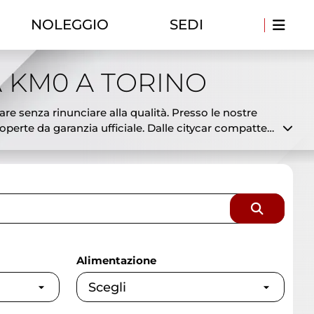
NOLEGGIO
SEDI
 KM0 A TORINO
are senza rinunciare alla qualità. Presso le nostre
erte da garanzia ufficiale. Dalle citycar compatte
 già disponibili in pronta consegna a prezzi
to disponibili e a costi ridotti. Offriamo
 selezionata e controllata dai nostri tecnici per
sionaria ufficiale con esperienza, serietà e
Alimentazione