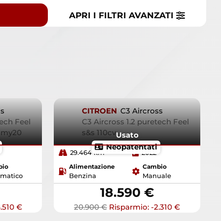
APRI I FILTRI
AVANZATI
ss
CITROEN
C3 Aircross
tech Feel
C3 Aircross 1.2 puretech Feel
8 my20
s&s 110cv
Usato
Neopatentati
29.464 km
2022
bio
Alimentazione
Cambio
matico
Benzina
Manuale
18.590 €
.510 €
20.900 €
Risparmio: -2.310 €