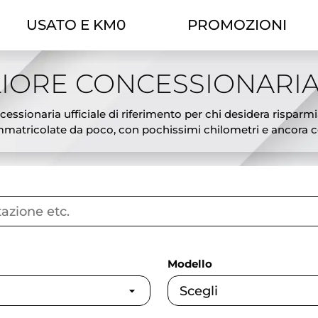
USATO E KM0
PROMOZIONI
IORE CONCESSIONARIA
essionaria ufficiale di riferimento per chi desidera risparmi
atricolate da poco, con pochissimi chilometri e ancora cop
ciali, l’offerta Theorema ti permette di scegliere tra modelli
tiva ideale tra il nuovo e l’usato: veicoli pari al nuovo, subi
sing e possibilità di permuta del tuo usato. Ogni auto km0 è
gliori offerte auto km0 a Torino e affidati a Theorema, conces
Modello