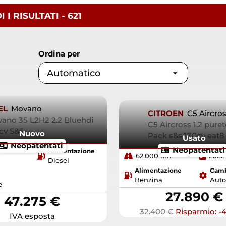
I I
RISULTATI
- 621
Ordina per
EL
Movano
CITROEN
C5 Aircro
ano 35 L2H2 2.2 Bluehdi
C5 Aircross 1.2 pure
cv S&S
Nuovo
Pack s&s 130cv eat
Usato
Neopatentati
Neopatentati
Alimentazione
62.000 km
2022
Diesel
Alimentazione
Cam
Benzina
Auto
e
27.890 €
47.275 €
32.400 €
Risparmio: -4
IVA esposta