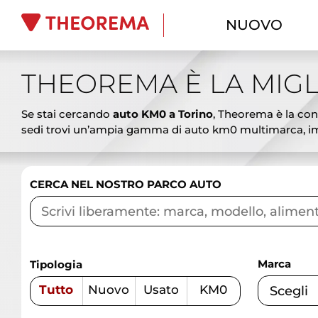
NUOVO
THEOREMA È LA MIGL
Se stai cercando
auto KM0 a Torino
, Theorema è la conc
sedi trovi un’ampia gamma di auto km0 multimarca, imm
ai SUV spaziosi, dalle berline eleganti ai veicoli commer
vantaggiosi. Le auto km0 Theorema rappresentano l’alterna
promozioni aggiornate, finanziamenti personalizzati, lea
CERCA NEL NOSTRO PARCO AUTO
garantire affidabilità e sicurezza. Vieni a scoprire le mi
competenza.
Marca
Tipologia
Tutto
Nuovo
Usato
KM0