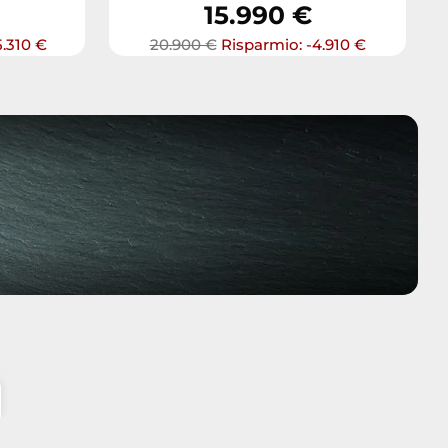
15.990 €
5.310 €
20.900 €
Risparmio: -4.910 €