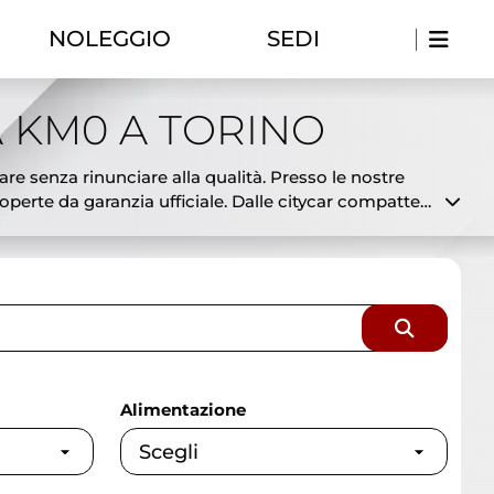
NOLEGGIO
SEDI
 KM0 A TORINO
are senza rinunciare alla qualità. Presso le nostre
erte da garanzia ufficiale. Dalle citycar compatte
 già disponibili in pronta consegna a prezzi
to disponibili e a costi ridotti. Offriamo
 selezionata e controllata dai nostri tecnici per
sionaria ufficiale con esperienza, serietà e
Alimentazione