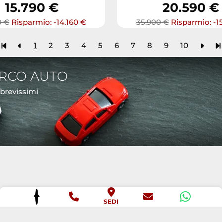
15.790 €
20.590 €
0 €
Risparmio: -14.160 €
35.900 €
Risparmio: -1
1
2
3
4
5
6
7
8
9
10
ARCO AUTO
 brevissimi
SEDI