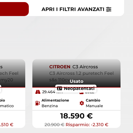
APRI I FILTRI
AVANZATI
ss
CITROEN
C3 Aircross
tech Feel
C3 Aircross 1.2 puretech Feel
8 my20
s&s 110cv
Usato
Neopatentati
29.464 km
2022
bio
Alimentazione
Cambio
matico
Benzina
Manuale
18.590 €
.510 €
20.900 €
Risparmio: -2.310 €