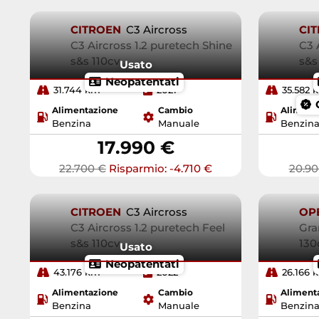
CITROEN
C3 Aircross
CI
C3 Aircross 1.2 puretech Shine
C3 
s&s 110cv
s&s
Usato
Neopatentati
31.744 km
2021
35.582 
Alimentazione
Cambio
Aliment
Benzina
Manuale
Benzin
17.990 €
22.700 €
Risparmio: -4.710 €
20.90
CITROEN
C3 Aircross
OP
C3 Aircross 1.2 puretech Feel
Gra
s&s 110cv
130
Usato
Neopatentati
43.176 km
2022
26.166 
Alimentazione
Cambio
Aliment
Benzina
Manuale
Benzin