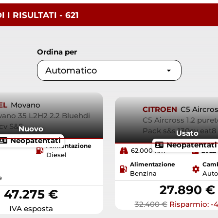
I I
RISULTATI
- 621
Ordina per
EL
Movano
CITROEN
C5 Aircro
ano 35 L2H2 2.2 Bluehdi
C5 Aircross 1.2 pure
cv S&S
Nuovo
Pack s&s 130cv eat
Usato
Neopatentati
Neopatentati
Alimentazione
62.000 km
2022
Diesel
Alimentazione
Cam
Benzina
Auto
e
27.890 €
47.275 €
32.400 €
Risparmio: -4
IVA esposta