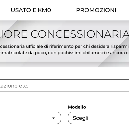
USATO E KM0
PROMOZIONI
IORE CONCESSIONARIA
essionaria ufficiale di riferimento per chi desidera risparmi
atricolate da poco, con pochissimi chilometri e ancora cop
ciali, l’offerta Theorema ti permette di scegliere tra modelli
tiva ideale tra il nuovo e l’usato: veicoli pari al nuovo, subi
sing e possibilità di permuta del tuo usato. Ogni auto km0 è
gliori offerte auto km0 a Torino e affidati a Theorema, conces
Modello