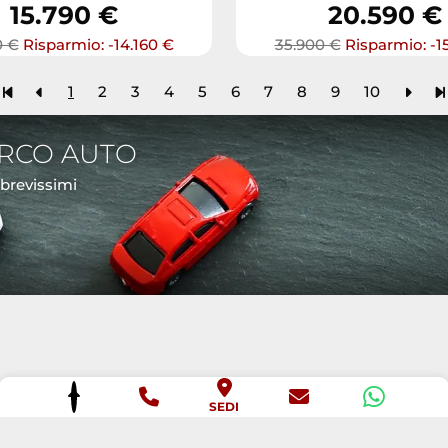
15.790 €
20.590 €
0 €
Risparmio: -14.160 €
35.900 €
Risparmio: -1
1
2
3
4
5
6
7
8
9
10
ARCO AUTO
 brevissimi
SEDI