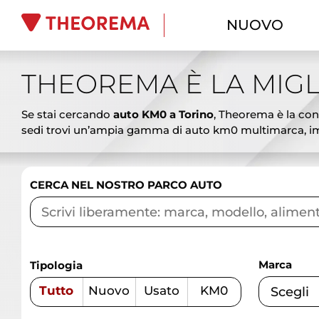
NUOVO
THEOREMA È LA MIGL
Se stai cercando
auto KM0 a Torino
, Theorema è la conc
sedi trovi un’ampia gamma di auto km0 multimarca, imm
ai SUV spaziosi, dalle berline eleganti ai veicoli commer
vantaggiosi. Le auto km0 Theorema rappresentano l’alterna
promozioni aggiornate, finanziamenti personalizzati, lea
CERCA NEL NOSTRO PARCO AUTO
garantire affidabilità e sicurezza. Vieni a scoprire le mi
competenza.
Marca
Tipologia
Tutto
Nuovo
Usato
KM0