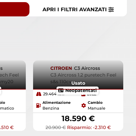
APRI I FILTRI
AVANZATI
ss
CITROEN
C3 Aircross
tech Feel
C3 Aircross 1.2 puretech Feel
8 my20
s&s 110cv
Usato
Neopatentati
29.464 km
2022
bio
Alimentazione
Cambio
matico
Benzina
Manuale
18.590 €
.510 €
20.900 €
Risparmio: -2.310 €