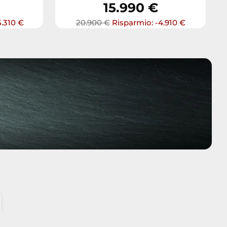
15.990 €
5.310 €
20.900 €
Risparmio: -4.910 €