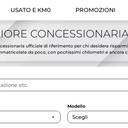
USATO E KM0
PROMOZIONI
IORE CONCESSIONARIA
essionaria ufficiale di riferimento per chi desidera risparmi
atricolate da poco, con pochissimi chilometri e ancora cop
ciali, l’offerta Theorema ti permette di scegliere tra modelli
tiva ideale tra il nuovo e l’usato: veicoli pari al nuovo, subi
sing e possibilità di permuta del tuo usato. Ogni auto km0 è
gliori offerte auto km0 a Torino e affidati a Theorema, conces
Modello