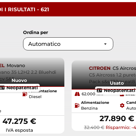
I I
RISULTATI
- 621
Ordina per
EL
Movano
CITROEN
C5 Aircro
ano 35 L2H2 2.2 Bluehdi
C5 Aircross 1.2 pure
cv S&S
Nuovo
Pack s&s 130cv eat
Usato
Neopatentati
Neopatentati
Alimentazione
62.000 km
2022
Diesel
Alimentazione
Cam
Benzina
Auto
e
27.890 €
47.275 €
32.400 €
Risparmio: -4
IVA esposta