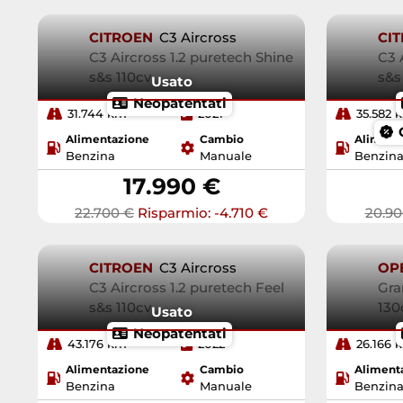
CITROEN
C3 Aircross
CI
C3 Aircross 1.2 puretech Shine
C3 
s&s 110cv
s&s
Usato
Neopatentati
31.744 km
2021
35.582 
Alimentazione
Cambio
Aliment
Benzina
Manuale
Benzin
17.990 €
22.700 €
Risparmio: -4.710 €
20.90
CITROEN
C3 Aircross
OP
C3 Aircross 1.2 puretech Feel
Gra
s&s 110cv
130
Usato
Neopatentati
43.176 km
2022
26.166 
Alimentazione
Cambio
Aliment
Benzina
Manuale
Benzin