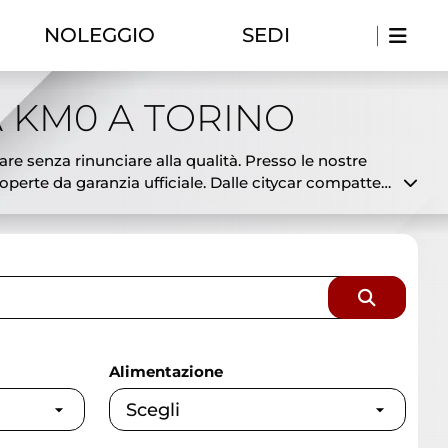
NOLEGGIO
SEDI
 KM0 A TORINO
are senza rinunciare alla qualità. Presso le nostre
erte da garanzia ufficiale. Dalle citycar compatte
 già disponibili in pronta consegna a prezzi
to disponibili e a costi ridotti. Offriamo
 selezionata e controllata dai nostri tecnici per
sionaria ufficiale con esperienza, serietà e
Alimentazione