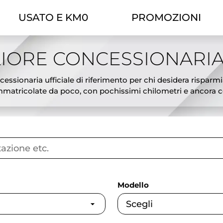
USATO E KM0
PROMOZIONI
IORE CONCESSIONARIA
essionaria ufficiale di riferimento per chi desidera risparmi
atricolate da poco, con pochissimi chilometri e ancora cop
ciali, l’offerta Theorema ti permette di scegliere tra modelli
tiva ideale tra il nuovo e l’usato: veicoli pari al nuovo, subi
sing e possibilità di permuta del tuo usato. Ogni auto km0 è
gliori offerte auto km0 a Torino e affidati a Theorema, conces
Modello