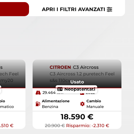
APRI I FILTRI
AVANZATI
ss
CITROEN
C3 Aircross
tech Feel
C3 Aircross 1.2 puretech Feel
8 my20
s&s 110cv
Usato
Neopatentati
29.464 km
2022
bio
Alimentazione
Cambio
matico
Benzina
Manuale
18.590 €
.510 €
20.900 €
Risparmio: -2.310 €