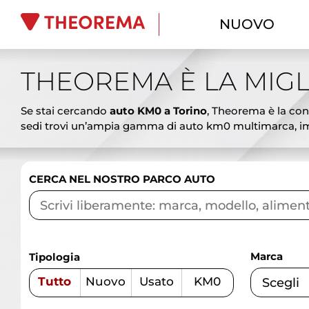
NUOVO
THEOREMA È LA MIGL
Se stai cercando
auto KM0 a Torino
, Theorema è la conc
sedi trovi un’ampia gamma di auto km0 multimarca, imm
ai SUV spaziosi, dalle berline eleganti ai veicoli commer
vantaggiosi. Le auto km0 Theorema rappresentano l’alterna
promozioni aggiornate, finanziamenti personalizzati, lea
CERCA NEL NOSTRO PARCO AUTO
garantire affidabilità e sicurezza. Vieni a scoprire le mi
competenza.
Marca
Tipologia
Tutto
Nuovo
Usato
KM0