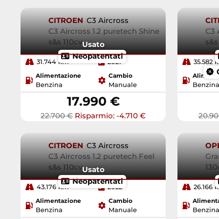
CITROEN
C3 Aircross
CI
C3 Aircross 1.2 puretech Shine
C3 
s&s 110cv
s&s
Usato
Neopatentati
31.744 km
2021
35.582 
Alimentazione
Cambio
Aliment
Benzina
Manuale
Benzin
17.990 €
22.700 €
Risparmio: -4.710 €
20.90
CITROEN
C3 Aircross
OP
C3 Aircross 1.2 puretech Feel
Gra
s&s 110cv
130
Usato
Neopatentati
43.176 km
2022
26.166 
Alimentazione
Cambio
Aliment
Benzina
Manuale
Benzin