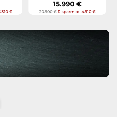
15.990 €
5.310 €
20.900 €
Risparmio: -4.910 €