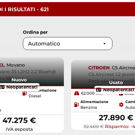
I I
RISULTATI
- 621
Ordina per
EL
Movano
CITROEN
C5 Aircro
ano 35 L2H2 2.2 Bluehdi
C5 Aircross 1.2 pure
cv S&S
Nuovo
Pack s&s 130cv eat
Usato
Neopatentati
Neopatentati
Alimentazione
62.000 km
2022
Diesel
Alimentazione
Cam
Benzina
Auto
e
27.890 €
47.275 €
32.400 €
Risparmio: -4
IVA esposta