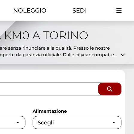
NOLEGGIO
SEDI
 KM0 A TORINO
are senza rinunciare alla qualità. Presso le nostre
erte da garanzia ufficiale. Dalle citycar compatte
 già disponibili in pronta consegna a prezzi
to disponibili e a costi ridotti. Offriamo
 selezionata e controllata dai nostri tecnici per
sionaria ufficiale con esperienza, serietà e
Alimentazione