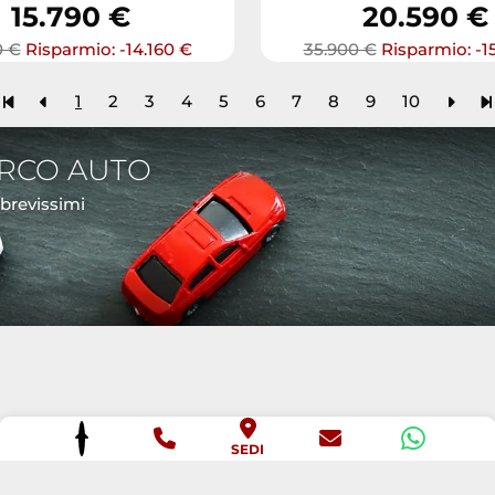
15.790 €
20.590 €
0 €
Risparmio: -14.160 €
35.900 €
Risparmio: -1
1
2
3
4
5
6
7
8
9
10
ARCO AUTO
 brevissimi
SEDI