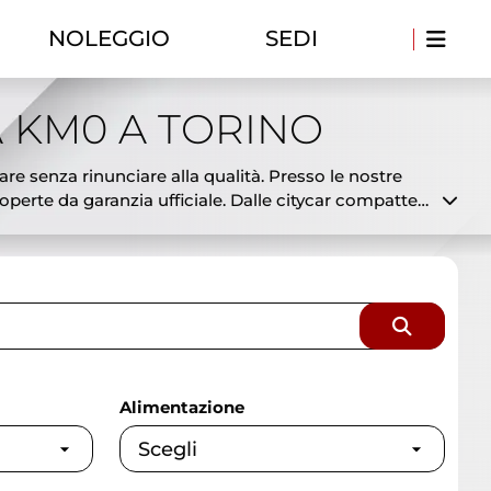
NOLEGGIO
SEDI
 KM0 A TORINO
are senza rinunciare alla qualità. Presso le nostre
erte da garanzia ufficiale. Dalle citycar compatte
 già disponibili in pronta consegna a prezzi
to disponibili e a costi ridotti. Offriamo
 selezionata e controllata dai nostri tecnici per
sionaria ufficiale con esperienza, serietà e
Alimentazione