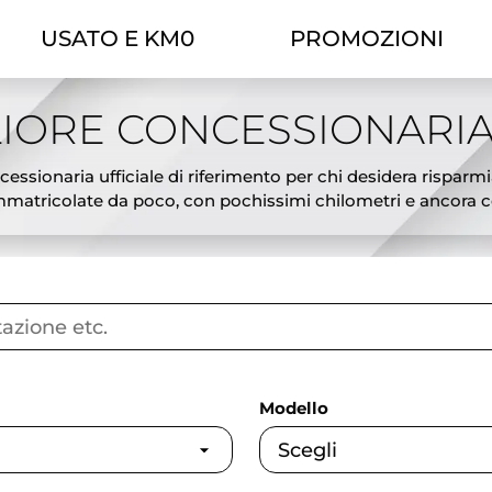
USATO E KM0
PROMOZIONI
IORE CONCESSIONARIA
essionaria ufficiale di riferimento per chi desidera risparmi
atricolate da poco, con pochissimi chilometri e ancora cop
ciali, l’offerta Theorema ti permette di scegliere tra modelli
tiva ideale tra il nuovo e l’usato: veicoli pari al nuovo, subi
sing e possibilità di permuta del tuo usato. Ogni auto km0 è
gliori offerte auto km0 a Torino e affidati a Theorema, conces
Modello