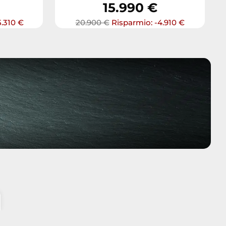
15.990 €
5.310 €
20.900 €
Risparmio: -4.910 €