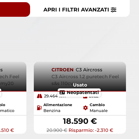
APRI I FILTRI
AVANZATI
ss
CITROEN
C3 Aircross
tech Feel
C3 Aircross 1.2 puretech Feel
8 my20
s&s 110cv
Usato
Neopatentati
29.464 km
2022
bio
Alimentazione
Cambio
matico
Benzina
Manuale
18.590 €
.510 €
20.900 €
Risparmio: -2.310 €