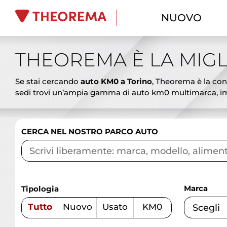
NUOVO
THEOREMA È LA MIGL
Se stai cercando
auto KM0 a Torino
, Theorema è la conc
sedi trovi un’ampia gamma di auto km0 multimarca, imm
ai SUV spaziosi, dalle berline eleganti ai veicoli commer
vantaggiosi. Le auto km0 Theorema rappresentano l’alterna
promozioni aggiornate, finanziamenti personalizzati, lea
CERCA NEL NOSTRO PARCO AUTO
garantire affidabilità e sicurezza. Vieni a scoprire le mi
competenza.
Marca
Tipologia
Tutto
Nuovo
Usato
KM0