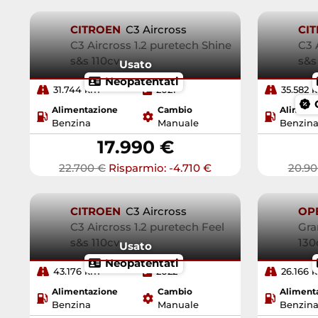
CITROEN
C3 Aircross
CI
C3 Aircross 1.2 puretech Shine
C3 
s&s 110cv
s&s
Usato
Neopatentati
31.744 km
2021
35.582 
Alimentazione
Cambio
Aliment
Benzina
Manuale
Benzin
17.990 €
22.700 €
Risparmio: -4.710 €
20.90
CITROEN
C3 Aircross
OP
C3 Aircross 1.2 puretech Feel
Gra
s&s 110cv
130
Usato
Neopatentati
43.176 km
2022
26.166 
Alimentazione
Cambio
Aliment
Benzina
Manuale
Benzin