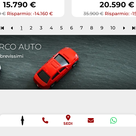
15.790 €
20.590 €
0 €
Risparmio: -14.160 €
35.900 €
Risparmio: -1
1
2
3
4
5
6
7
8
9
10
ARCO AUTO
 brevissimi
SEDI