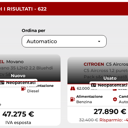
I I
RISULTATI
- 622
Ordina per
EL
Movano
CITROEN
C5 Aircro
ano 35 L2H2 2.2 Bluehdi
C5 Aircross 1.2 pure
cv S&S
Nuovo
Pack s&s 130cv eat
Usato
Neopatentati
Neopatentati
Alimentazione
62.000 km
2022
Diesel
Alimentazione
Cam
Benzina
Auto
e
27.890 €
47.275 €
32.400 €
Risparmio: -4
IVA esposta